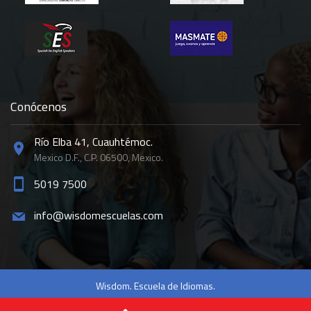
Conócenos
Río Elba 41, Cuauhtémoc.
Mexico D.F., C.P. 06500, Mexico.
5019 7500
info@wisdomescuelas.com
Wisdom. Escuela de Idiomas.
Inicio
Nosotros
Contacto